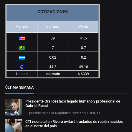
COTIZACIONES
Moneda
Compra
Venta
39
41.5
7
8.7
0.02
0.2
44.2
49.18
Unidad
Indexada
6.6339
ÚLTIMA SEMANA
Presidente Orsi destacó legado humano y profesional de
Gabriel Rossi
El presidente de la República, Yamandú Orsi, as…
CTI neonatal en Rivera evitará traslados de recién nacidos
en el norte del país