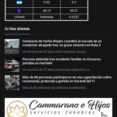
0.02
0.2
44.15
49.01
Unidad
Indexada
6.6333
ÚLTIMA SEMANA
Comisaría de Carlos Reyles coordinó el rescate de un
conductor atrapado tras un grave siniestro en Ruta 5
Un hombre de 63 años sufrió lesiones de gra…
Persona detenida tras incidente familiar en Durazno;
portaba un machete
Un hombre de 27 años permanece detenido y a…
Más de 80 personas participaron en una capacitación sobre
ceremonial, protocolo y gestión en Sarandí del Yí
Más de 80 personas de distintas localidades…