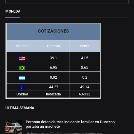
MONEDA
COTIZACIONES
Moneda
Compra
Venta
39.1
41.5
6.95
8.65
0.02
0.2
44.27
49.14
Unidad
Indexada
6.6332
ÚLTIMA SEMANA
Persona detenida tras incidente familiar en Durazno;
portaba un machete