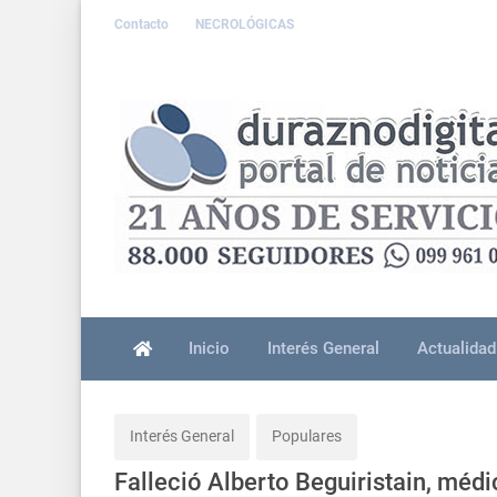
Contacto
NECROLÓGICAS
Inicio
Interés General
Actualidad
Interés General
Populares
Falleció Alberto Beguiristain, méd