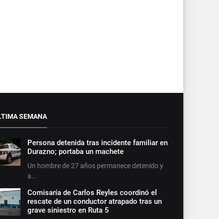
LTIMA SEMANA
Persona detenida tras incidente familiar en
Durazno; portaba un machete
Un hombre de 27 años permanece detenido y
a…
Comisaría de Carlos Reyles coordinó el
rescate de un conductor atrapado tras un
grave siniestro en Ruta 5