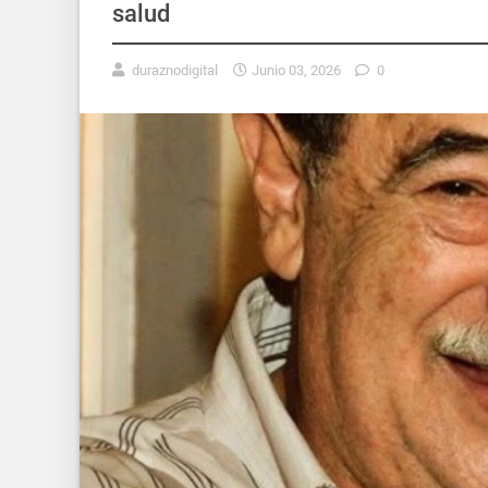
salud
duraznodigital
Junio 03, 2026
0