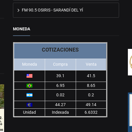
FM 90.5 OSIRIS - SARANDÍ DEL YÍ
MONEDA
COTIZACIONES
Moneda
Compra
Venta
39.1
41.5
6.95
8.65
0.02
0.2
44.27
49.14
Unidad
Indexada
6.6332