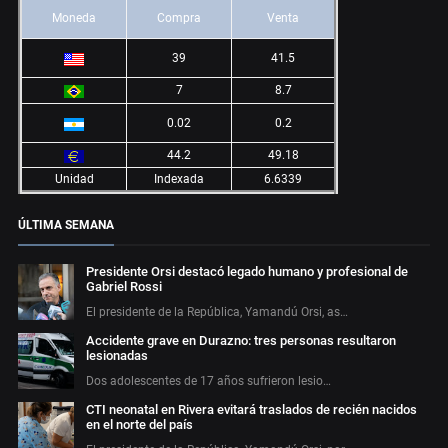
Moneda
Compra
Venta
39
41.5
7
8.7
0.02
0.2
44.2
49.18
Unidad
Indexada
6.6339
ÚLTIMA SEMANA
Presidente Orsi destacó legado humano y profesional de
Gabriel Rossi
El presidente de la República, Yamandú Orsi, as…
Accidente grave en Durazno: tres personas resultaron
lesionadas
Dos adolescentes de 17 años sufrieron lesio…
CTI neonatal en Rivera evitará traslados de recién nacidos
en el norte del país