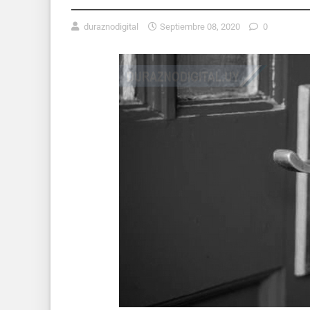
duraznodigital
Septiembre 08, 2020
0