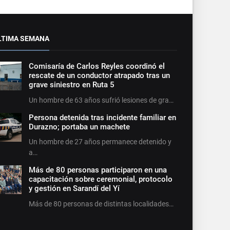
LTIMA SEMANA
Comisaría de Carlos Reyles coordinó el
rescate de un conductor atrapado tras un
grave siniestro en Ruta 5
Un hombre de 63 años sufrió lesiones de gra…
Persona detenida tras incidente familiar en
Durazno; portaba un machete
Un hombre de 27 años permanece detenido y
a…
Más de 80 personas participaron en una
capacitación sobre ceremonial, protocolo
y gestión en Sarandí del Yí
Más de 80 personas de distintas localidades…