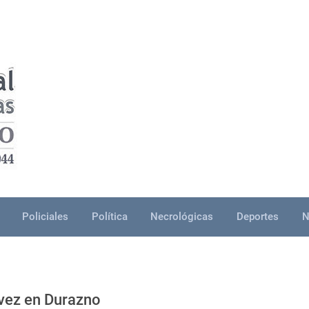
Policiales
Política
Necrológicas
Deportes
N
 vez en Durazno