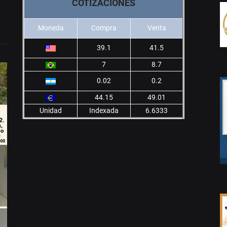
COTIZACIONES
Moneda
Compra
Venta
39.1
41.5
7
8.7
0.02
0.2
44.15
49.01
Unidad
Indexada
6.6333