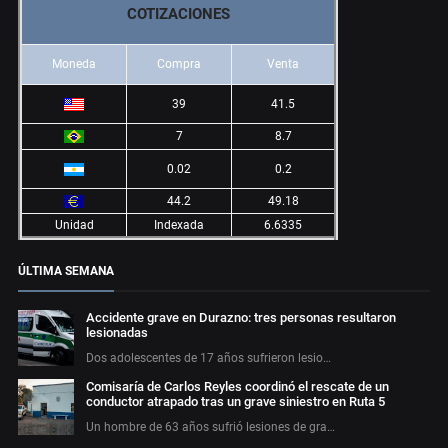
COTIZACIONES
Moneda
Compra
Venta
39
41.5
7
8.7
0.02
0.2
44.2
49.18
Unidad
Indexada
6.6335
ÚLTIMA SEMANA
Accidente grave en Durazno: tres personas resultaron
lesionadas
Dos adolescentes de 17 años sufrieron lesio…
Comisaría de Carlos Reyles coordinó el rescate de un
conductor atrapado tras un grave siniestro en Ruta 5
Un hombre de 63 años sufrió lesiones de gra…