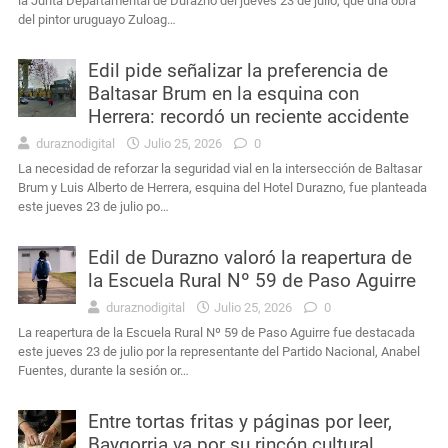
la Junta Departamental de Durazno del jueves 23 de julio, que una obra
del pintor uruguayo Zuloag…
Edil pide señalizar la preferencia de
Baltasar Brum en la esquina con
Herrera: recordó un reciente accidente
duraznodigital
Julio 25, 2026
0
La necesidad de reforzar la seguridad vial en la intersección de Baltasar
Brum y Luis Alberto de Herrera, esquina del Hotel Durazno, fue planteada
este jueves 23 de julio po…
Edil de Durazno valoró la reapertura de
la Escuela Rural Nº 59 de Paso Aguirre
duraznodigital
Julio 25, 2026
0
La reapertura de la Escuela Rural Nº 59 de Paso Aguirre fue destacada
este jueves 23 de julio por la representante del Partido Nacional, Anabel
Fuentes, durante la sesión or…
Entre tortas fritas y páginas por leer,
Baygorria va por su rincón cultural