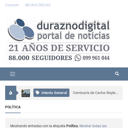
Contacto
NECROLÓGICAS
Interés General
Accidente grave en Durazno: tres personas resultaron lesionadas
Interés General
Comisaría de Carlos Reyles coordinó el rescate de un conductor atrapado tras un grave siniestro en Ruta 5
Interés General
Más de 80 personas participaron en una capacitación sobre ceremonial, protocolo y gestión en Sarandí del Yí
POLÍTICA
Actualidad
Se presentó muy alterado en una comisaría de Sarandí del Yí, provocó daños y terminó detenido
Mostrando entradas con la etiqueta
Política
.
Mostrar todas las