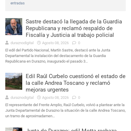
entradas
Interés General
Durazno: murió el conductor que había sufrido un siniestro vial cerca de Carlos Reyles
Sastre destacó la llegada de la Guardia
Interés General
Masculino condenado en Durazno por porte de arma de fuego en lugares públicos
Republicana y reclamó respaldo de
Fiscalía y Justicia al trabajo policial
Actualidad
Intendencia de Durazno destinará a bienestar animal los 272 mil pesos obtenidos en el remate de leña
duraznodigital
Agosto 08, 2026
0
El edil del Partido Nacional, Martín Sastre, destacó ante la Junta
Interés General
Condena por agravio a la autoridad y daños en dependencia policial duraznense
Departamental la instalación del destacamento de la Guardia
Republicana en Durazno, inaugurado el pasado 3…
Actualidad
Ayçaguer elevó un planteamiento al jefe de Policía y directores de la Intendencia
Edil Raúl Curbelo cuestionó el estado de
Uruguay
Presidente Orsi destacó legado humano y profesional de Gabriel Rossi
la calle Andrea Toscano y reclamó
mejoras urgentes
duraznodigital
Agosto 08, 2026
0
El representante del Frente Amplio, Raúl Curbelo, volvió a plantear ante la
Junta Departamental de Durazno la situación de la calle Andrea Toscano,
un tramo de aproximadamen…
Junta de Durazno: edil Motta rechaza