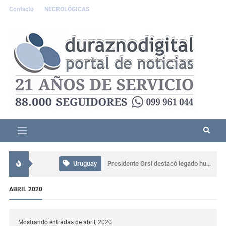
Contacto
NECROLÓGICAS
Interés General
Accidente grave en Durazno: tres personas resultaron lesionadas
Uruguay
Presidente Orsi destacó legado humano y profesional de Gabriel Rossi
Uruguay
CTI neonatal en Rivera evitará traslados de recién nacidos en el norte del país
ABRIL 2020
Interés General
Comisaría de Carlos Reyles coordinó el rescate de un conductor atrapado tras un grave siniestro en Ruta 5
Mostrando entradas de abril, 2020