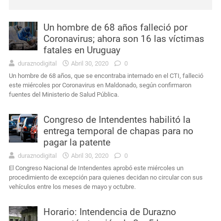
Interés General
Más de 80 personas participaron en una capacitación sobre ceremonial, protocolo y gestión en Sarandí del Yí
Un hombre de 68 años falleció por
Coronavirus; ahora son 16 las víctimas
Actualidad
Se presentó muy alterado en una comisaría de Sarandí del Yí, provocó daños y terminó detenido
fatales en Uruguay
Interés General
Durazno: murió el conductor que había sufrido un siniestro vial cerca de Carlos Reyles
duraznodigital
Abril 30, 2020
0
Un hombre de 68 años, que se encontraba internado en el CTI, falleció
este miércoles por Coronavirus en Maldonado, según confirmaron
Interés General
Masculino condenado en Durazno por porte de arma de fuego en lugares públicos
fuentes del Ministerio de Salud Pública.
Actualidad
Intendencia de Durazno destinará a bienestar animal los 272 mil pesos obtenidos en el remate de leña
Congreso de Intendentes habilitó la
entrega temporal de chapas para no
Interés General
Condena por agravio a la autoridad y daños en dependencia policial duraznense
pagar la patente
duraznodigital
Abril 30, 2020
0
El Congreso Nacional de Intendentes aprobó este miércoles un
procedimiento de excepción para quienes decidan no circular con sus
vehículos entre los meses de mayo y octubre.
Horario: Intendencia de Durazno