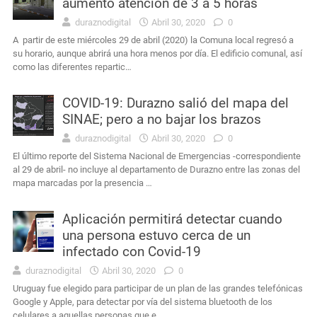
aumentó atención de 3 a 5 horas
duraznodigital
Abril 30, 2020
0
A partir de este miércoles 29 de abril (2020) la Comuna local regresó a
su horario, aunque abrirá una hora menos por día. El edificio comunal, así
como las diferentes repartic…
COVID-19: Durazno salió del mapa del
SINAE; pero a no bajar los brazos
duraznodigital
Abril 30, 2020
0
El último reporte del Sistema Nacional de Emergencias -correspondiente
al 29 de abril- no incluye al departamento de Durazno entre las zonas del
mapa marcadas por la presencia …
Aplicación permitirá detectar cuando
una persona estuvo cerca de un
infectado con Covid-19
duraznodigital
Abril 30, 2020
0
Uruguay fue elegido para participar de un plan de las grandes telefónicas
Google y Apple, para detectar por vía del sistema bluetooth de los
celulares a aquellas personas que e…