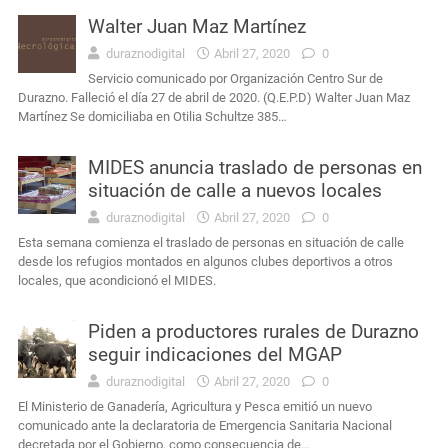
Walter Juan Maz Martínez
duraznodigital
Abril 27, 2020
0
Servicio comunicado por Organización Centro Sur de
Durazno. Falleció el día 27 de abril de 2020. (Q.E.P.D) Walter Juan Maz
Martínez Se domiciliaba en Otilia Schultze 385…
MIDES anuncia traslado de personas en
situación de calle a nuevos locales
duraznodigital
Abril 27, 2020
0
Esta semana comienza el traslado de personas en situación de calle
desde los refugios montados en algunos clubes deportivos a otros
locales, que acondicionó el MIDES.
Piden a productores rurales de Durazno
seguir indicaciones del MGAP
duraznodigital
Abril 27, 2020
0
El Ministerio de Ganadería, Agricultura y Pesca emitió un nuevo
comunicado ante la declaratoria de Emergencia Sanitaria Nacional
decretada por el Gobierno, como consecuencia de…