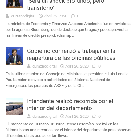
"Será un shock profundo, pero
transitorio"
duraznodigital
Abril 26, 2020
0
La ministra de Economía y Finanzas Azucena Arbeleche fue entrevistada
por la agencia Bloomberg, donde destacó que Uruguay pudo aprovechar
las líneas de crédito preaprobadas ráp…
Gobierno comenzó a trabajar en la
reapertura de las oficinas públicas
duraznodigital
Abril 26, 2020
0
En la última reunión del Consejo de Ministros, el presidente Luis Lacalle
Pou también convocó a autoridades del Sistema Nacional de
Emergencia, los jerarcas de ASSE, y de la Of…
Intendente realizó recorrida por el
interior del departamento
duraznodigital
Abril 26, 2020
0
El Intendente de Durazno Cr. Jorge Reyna Geremías, realizó en las
últimas horas una recorrida por el interior del departamento para observar
diferentes obras que se están lleva…