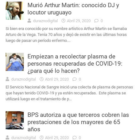
Murió Arthur Martin: conocido DJ y
locutor uruguayo
duraznodigital
Abril 29, 2020
0
Si bien era conocido por su nombre artístico Arthur Martin se llamaba
Arturo de la Vega. Tenía 70 años y dejó de existir en las últimas horas
luego de pasar un período enfermo.…
Empiezan a recolectar plasma de
personas recuperadas de COVID-19:
¿para qué lo hacen?
duraznodigital
Abril 29, 2020
0
El Servicio Nacional de Sangre inició una colecta de plasma de personas
que hayan tenido COVID-19 y ya estén recuperadas. Este plasma se
utilizará luego en el tratamiento de p…
BPS autoriza a que terceros cobren las
prestaciones de los mayores de 65
años
duraznodigital
Abril 29, 2020
0