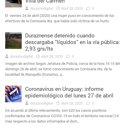
Villa del Carmen
duraznodigital
Abril 28, 2020
0
El viernes 24 de abril (2020) una mujer puso en conocimiento de los
efectivos de la Comisaría 4ta. que había sido víctima de un hurto.
Duraznense detenido cuando
descargaba “líquidos” en la vía pública:
2,93 grs/lts
duraznodigital
Abril 28, 2020
0
Imagen de archivo Según Jefatura de Policía, cerca de la hora 16:15 del
domingo 26 de abril, se tomó conocimiento en Comisaría 6ta. de la
localidad de Blanquillo (Durazno), q…
Coronavirus en Uruguay: informe
epidemiológico del lunes 27 de abril
duraznodigital
Abril 28, 2020
0
De acuerdo al último relevamiento, son 620 los casos positivos
confirmados de Coronavirus COVID-19 en todo el territorio nacional (14
más respecto a los datos informados el dom…